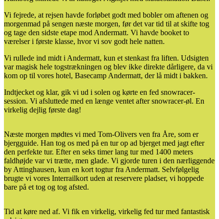
Vi fejrede, at rejsen havde forløbet godt med bobler om aftenen og
morgenmad på sengen næste morgen, før det var tid til at skifte tog
og tage den sidste etape mod Andermatt. Vi havde booket to
værelser i første klasse, hvor vi sov godt hele natten.
Vi rullede ind midt i Andermatt, kun et stenkast fra liften. Udsigten
var magisk hele togstrækningen og blev ikke direkte dårligere, da vi
kom op til vores hotel, Basecamp Andermatt, der lå midt i bakken.
Indtjecket og klar, gik vi ud i solen og kørte en fed snowracer-
session. Vi afsluttede med en længe ventet after snowracer-øl. En
virkelig dejlig første dag!
Næste morgen mødtes vi med Tom-Olivers ven fra Åre, som er
bjergguide. Han tog os med på en tur op ad bjerget med jagt efter
den perfekte tur. Efter en seks timer lang tur med 1400 meters
faldhøjde var vi trætte, men glade. Vi gjorde turen i den nærliggende
by Attinghausen, kun en kort togtur fra Andermatt. Selvfølgelig
brugte vi vores Interrailkort uden at reservere pladser, vi hoppede
bare på et tog og tog afsted.
Tid at køre ned af. Vi fik en virkelig, virkelig fed tur med fantastisk