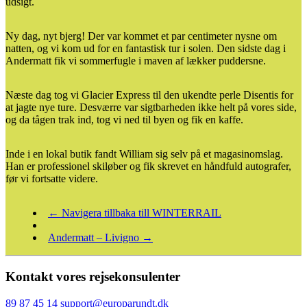
udsigt.
Ny dag, nyt bjerg! Der var kommet et par centimeter nysne om
natten, og vi kom ud for en fantastisk tur i solen. Den sidste dag i
Andermatt fik vi sommerfugle i maven af lækker puddersne.
Næste dag tog vi Glacier Express til den ukendte perle Disentis for
at jagte nye ture. Desværre var sigtbarheden ikke helt på vores side,
og da tågen trak ind, tog vi ned til byen og fik en kaffe.
Inde i en lokal butik fandt William sig selv på et magasinomslag.
Han er professionel skiløber og fik skrevet en håndfuld autografer,
før vi fortsatte videre.
← Navigera tillbaka till WINTERRAIL
Andermatt – Livigno →
Kontakt vores rejsekonsulenter
89 87 45 14
support@europarundt.dk