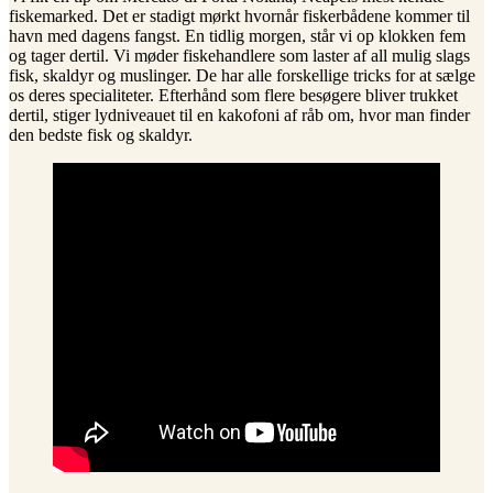
fiskemarked. Det er stadigt mørkt hvornår fiskerbådene kommer til
havn med dagens fangst. En tidlig morgen, står vi op klokken fem
og tager dertil. Vi møder fiskehandlere som laster af all mulig slags
fisk, skaldyr og muslinger. De har alle forskellige tricks for at sælge
os deres specialiteter. Efterhånd som flere besøgere bliver trukket
dertil, stiger lydniveauet til en kakofoni af råb om, hvor man finder
den bedste fisk og skaldyr.