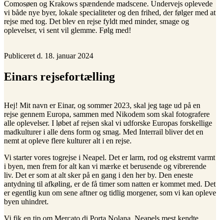
Comosøen og Krakows spændende madscene. Undervejs oplevede
vi både nye byer, lokale specialiteter og den frihed, der følger med at
rejse med tog. Det blev en rejse fyldt med minder, smage og
oplevelser, vi sent vil glemme. Følg med!
Publiceret d. 18. januar 2024
Einars rejsefortælling
Hej! Mit navn er Einar, og sommer 2023, skal jeg tage ud på en
rejse gennem Europa, sammen med Nikodem som skal fotografere
alle oplevelser. I løbet af rejsen skal vi udforske Europas forskellige
madkulturer i alle dens form og smag. Med Interrail bliver det en
nemt at opleve flere kulturer alt i en rejse.
Vi starter vores togrejse i Neapel. Det er larm, rod og ekstremt varmt
i byen, men frem for alt kan vi mærke et berusende og vibrerende
liv. Det er som at alt sker på en gang i den her by. Den eneste
antydning til afkøling, er de få timer som natten er kommet med. Det
er egentlig kun om sene aftner og tidlig morgener, som vi kan opleve
byen uhindret.
Vi fik en tip om Mercato di Porta Nolana, Neapels mest kendte