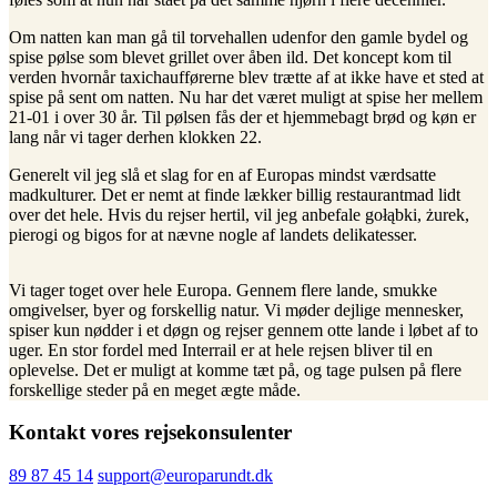
Om natten kan man gå til torvehallen udenfor den gamle bydel og
spise pølse som blevet grillet over åben ild. Det koncept kom til
verden hvornår taxichaufførerne blev trætte af at ikke have et sted at
spise på sent om natten. Nu har det været muligt at spise her mellem
21-01 i over 30 år. Til pølsen fås der et hjemmebagt brød og køn er
lang når vi tager derhen klokken 22.
Generelt vil jeg slå et slag for en af Europas mindst værdsatte
madkulturer. Det er nemt at finde lækker billig restaurantmad lidt
over det hele. Hvis du rejser hertil, vil jeg anbefale gołąbki, żurek,
pierogi og bigos for at nævne nogle af landets delikatesser.
Vi tager toget over hele Europa. Gennem flere lande, smukke
omgivelser, byer og forskellig natur. Vi møder dejlige mennesker,
spiser kun nødder i et døgn og rejser gennem otte lande i løbet af to
uger. En stor fordel med Interrail er at hele rejsen bliver til en
oplevelse. Det er muligt at komme tæt på, og tage pulsen på flere
forskellige steder på en meget ægte måde.
Kontakt vores rejsekonsulenter
89 87 45 14
support@europarundt.dk