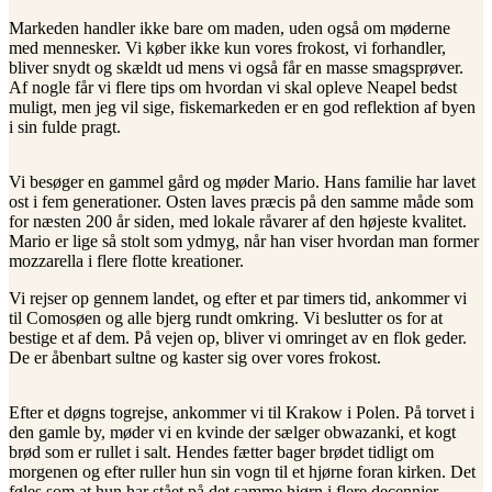
Markeden handler ikke bare om maden, uden også om møderne
med mennesker. Vi køber ikke kun vores frokost, vi forhandler,
bliver snydt og skældt ud mens vi også får en masse smagsprøver.
Af nogle får vi flere tips om hvordan vi skal opleve Neapel bedst
muligt, men jeg vil sige, fiskemarkeden er en god reflektion af byen
i sin fulde pragt.
Vi besøger en gammel gård og møder Mario. Hans familie har lavet
ost i fem generationer. Osten laves præcis på den samme måde som
for næsten 200 år siden, med lokale råvarer af den højeste kvalitet.
Mario er lige så stolt som ydmyg, når han viser hvordan man former
mozzarella i flere flotte kreationer.
Vi rejser op gennem landet, og efter et par timers tid, ankommer vi
til Comosøen og alle bjerg rundt omkring. Vi beslutter os for at
bestige et af dem. På vejen op, bliver vi omringet av en flok geder.
De er åbenbart sultne og kaster sig over vores frokost.
Efter et døgns togrejse, ankommer vi til Krakow i Polen. På torvet i
den gamle by, møder vi en kvinde der sælger obwazanki, et kogt
brød som er rullet i salt. Hendes fætter bager brødet tidligt om
morgenen og efter ruller hun sin vogn til et hjørne foran kirken. Det
føles som at hun har stået på det samme hjørn i flere decennier.